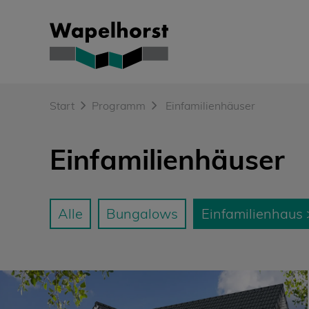
Skip
to
content
Start
Programm
Einfamilienhäuser
Einfamilienhäuser
Alle
Bungalows
Einfamilienhaus