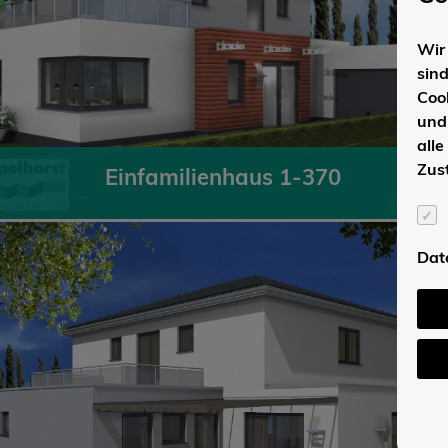
Wir 
sin
Coo
und
alle
Zus
Einfamilienhaus 1-370
Dat