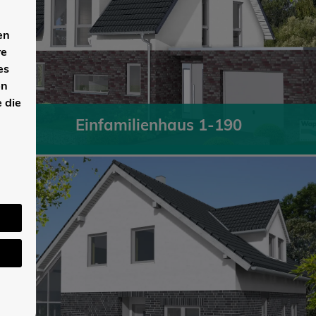
en
re
es
en
 die
Einfamilienhaus 1-190