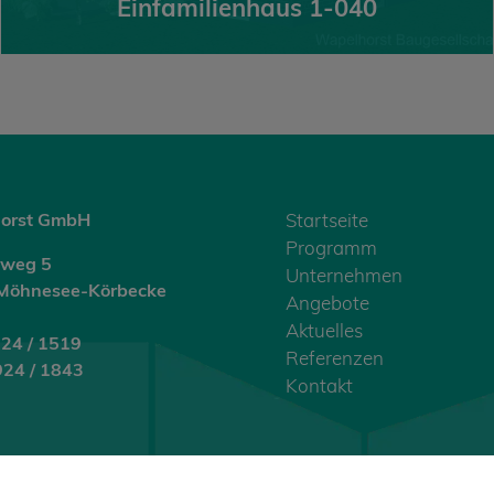
Einfamilienhaus 1-040
orst GmbH
Startseite
Programm
eweg 5
Unternehmen
Möhnesee-Körbecke
Angebote
Aktuelles
924 / 1519
Referenzen
924 / 1843
Kontakt