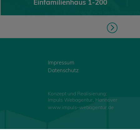
Einfamilienhaus 1-200
Impressum
Datenschutz
Konzept und Realisierung:
Impuls Webagentur, Hannover
www.impuls-webagentur.de