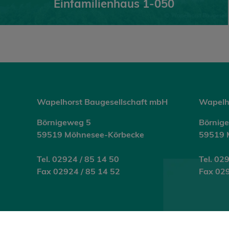
Einfamilienhaus 1-050
Wapelhorst Baugesellschaft mbH
Wapelh
Börnigeweg 5
Börnig
59519 Möhnesee-Körbecke
59519 
Tel. 02924 / 85 14 50
Tel. 02
Fax 02924 / 85 14 52
Fax 02