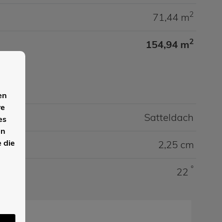
2
71,44 m
2
154,94 m
en
re
Satteldach
es
en
 die
2,25 cm
°
22