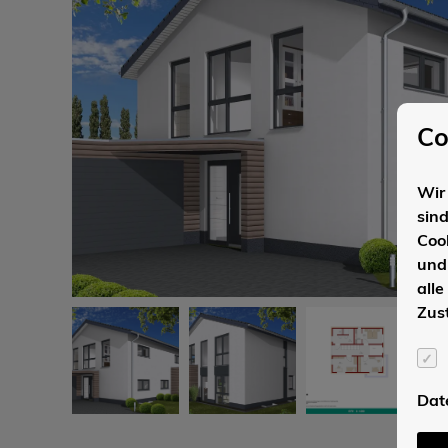
Co
Wir 
sin
Coo
und
alle
Zus
Dat