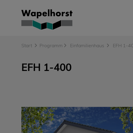
Skip
to
content
Start
Programm
Einfamilienhaus
EFH 1-4
EFH 1-400