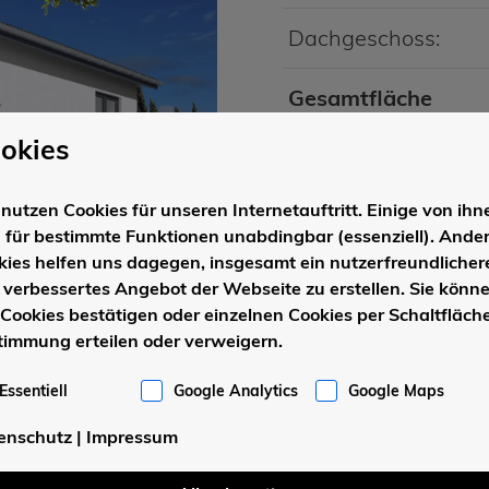
Dachgeschoss:
Gesamtfläche
okies
Baukörper
nutzen Cookies für unseren Internetauftritt. Einige von ihn
d für bestimmte Funktionen unabdingbar (essenziell). Ande
Dachform:
kies helfen uns dagegen, insgesamt ein nutzerfreundlicher
 verbessertes Angebot der Webseite zu erstellen. Sie könn
 Cookies bestätigen oder einzelnen Cookies per Schaltfläche
Drempel:
timmung erteilen oder verweigern.
Dachneigung:
Essentiell
Google Analytics
Google Maps
enschutz
|
Impressum