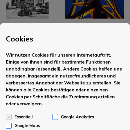
Das Leistungsspektrum der Wapelhorst
Cookies
GmbH umfasst Erd-, Maurer-, Beton-,
Stahlbeton- und Natursteinarbeiten.
Wir nutzen Cookies für unseren Internetauftritt.
Einige von ihnen sind für bestimmte Funktionen
unabdingbar (essenziell). Andere Cookies helfen uns
dagegen, insgesamt ein nutzerfreundlicheres und
Auch mit Sanierungs- und
verbessertes Angebot der Webseite zu erstellen. Sie
Reperaturarbeiten können Sie gern zu uns
können alle Cookies bestätigen oder einzelnen
kommen.
Cookies per Schaltfläche die Zustimmung erteilen
oder verweigern.
Rufen Sie uns an: 02924 / 15 19
Essentiell
Google Analytics
Google Maps