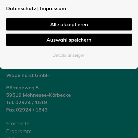
Datenschutz
|
Impressum
Wapelhorst Baugesellschaft mbH
Alle akzeptieren
Börnigeweg 5
Auswahl speichern
59519 Möhnesee-Körbecke
Tel. 02924 / 85 14 50
Details anzeigen
Fax 02924 / 85 14 52
Wapelhorst GmbH
Börnigeweg 5
59519 Möhnesee-Körbecke
Tel. 02924 / 1519
Fax 02924 / 1843
Startseite
Programm