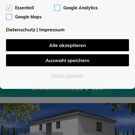
Einfamilienhaus 1-340
Essentiell
Google Analytics
Google Maps
Datenschutz
|
Impressum
Alle akzeptieren
Auswahl speichern
Details anzeigen
Einfamilienhaus 1-190