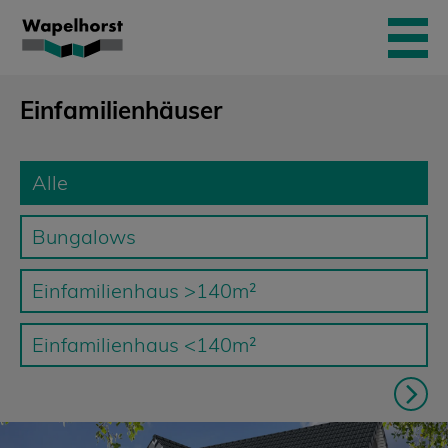
Skip
to
content
Einfamilienhäuser
Alle
Bungalows
Einfamilienhaus >140m²
Einfamilienhaus <140m²