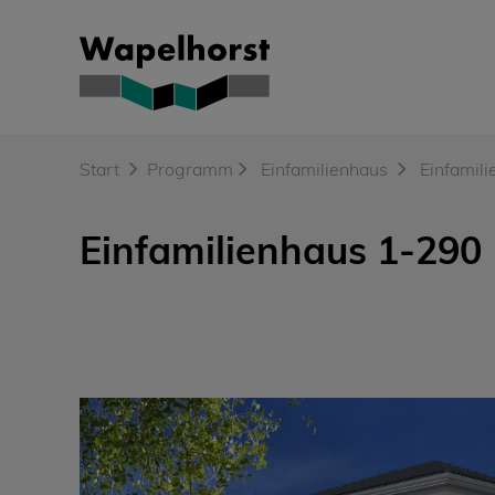
Skip
to
content
Start
Programm
Einfamilienhaus
Einfamil
Einfamilienhaus 1-290