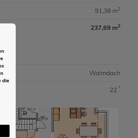
2
91,38 m
2
237,69 m
en
re
es
Walmdach
en
 die
°
22