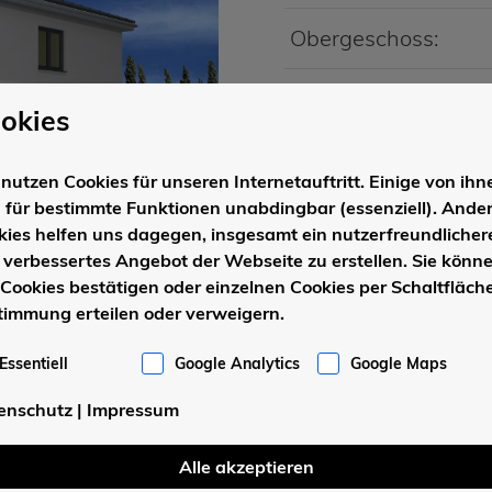
Obergeschoss:
Gesamtfläche
okies
nutzen Cookies für unseren Internetauftritt. Einige von ihn
Baukörper
d für bestimmte Funktionen unabdingbar (essenziell). Ande
kies helfen uns dagegen, insgesamt ein nutzerfreundlicher
Dachform:
 verbessertes Angebot der Webseite zu erstellen. Sie könn
 Cookies bestätigen oder einzelnen Cookies per Schaltfläche
timmung erteilen oder verweigern.
Dachneigung:
Essentiell
Google Analytics
Google Maps
enschutz
|
Impressum
Alle akzeptieren