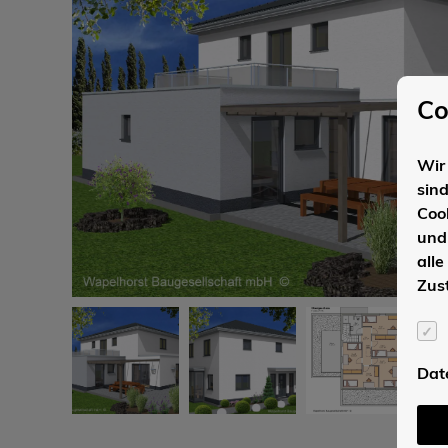
Co
Wir 
sin
Coo
und
alle
Zus
Dat