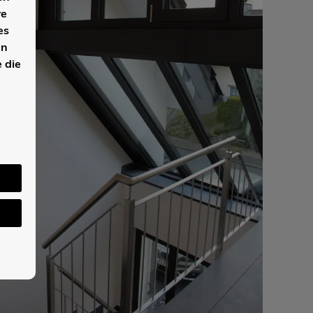
re
es
en
 die