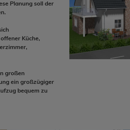
ese Planung soll der
en.
sich
offener Küche,
derzimmer,
n großen
ung ein großzügiger
 Aufzug bequem zu