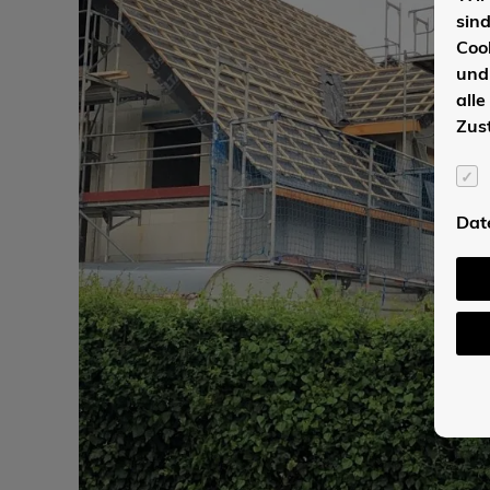
sin
Coo
und
alle
Zus
Dat