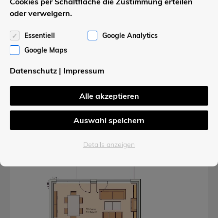
2
Cookies per Schaltfläche die Zustimmung erteilen
Spitzboden:
10,64 m
oder verweigern.
2
Gesamtfläche
137,22 m
Essentiell
Google Analytics
Google Maps
Datenschutz
|
Impressum
Baukörper
Alle akzeptieren
Dachform:
Pultdach
Auswahl speichern
°
Dachneigung:
22
Details anzeigen