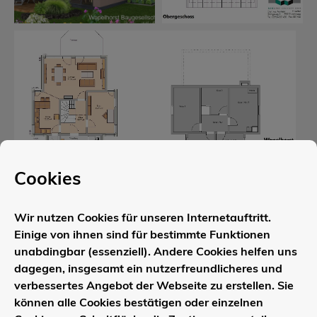
Cookies
Wohnfläche
Wir nutzen Cookies für unseren Internetauftritt.
Einige von ihnen sind für bestimmte Funktionen
2
Erdgeschoss:
76,78 m
unabdingbar (essenziell). Andere Cookies helfen uns
dagegen, insgesamt ein nutzerfreundlicheres und
2
Obergeschoss:
60,44 m
verbessertes Angebot der Webseite zu erstellen. Sie
können alle Cookies bestätigen oder einzelnen