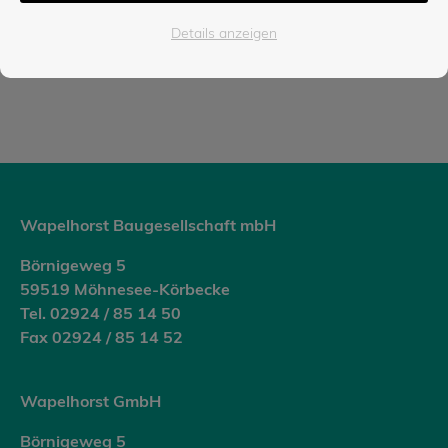
Details anzeigen
Wapelhorst Baugesellschaft mbH
Börnigeweg 5
59519 Möhnesee-Körbecke
Tel. 02924 / 85 14 50
Fax 02924 / 85 14 52
Wapelhorst GmbH
Börnigeweg 5