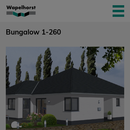
Skip
to
content
Bungalow 1-260