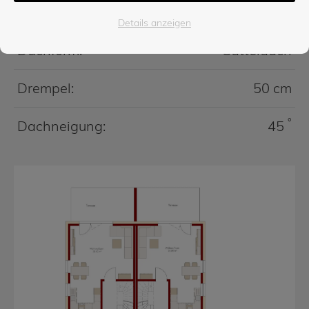
Baukörper
Details anzeigen
Dachform:
Satteldach
Drempel:
50 cm
°
Dachneigung:
45