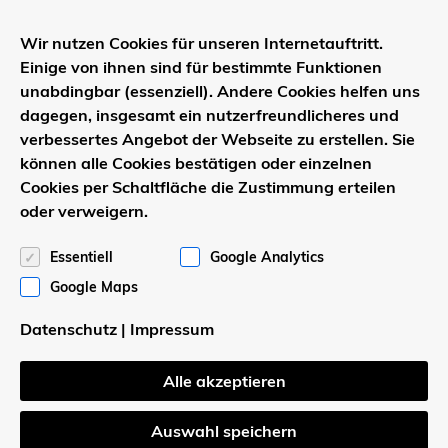
2
Spitzboden:
15,70 m
Wir nutzen Cookies für unseren Internetauftritt.
2
Gesamtfläche
123,70 m
Einige von ihnen sind für bestimmte Funktionen
unabdingbar (essenziell). Andere Cookies helfen uns
dagegen, insgesamt ein nutzerfreundlicheres und
verbessertes Angebot der Webseite zu erstellen. Sie
Wohnfläche Haus 2
können alle Cookies bestätigen oder einzelnen
Cookies per Schaltfläche die Zustimmung erteilen
2
Erdgeschoss:
58,99 m
oder verweigern.
Essentiell
Google Analytics
2
Dachgeschoss:
16,01 m
Google Maps
2
Spitzboden:
15,70 m
Datenschutz
|
Impressum
2
Gesamtfläche
123,70 m
Alle akzeptieren
Auswahl speichern