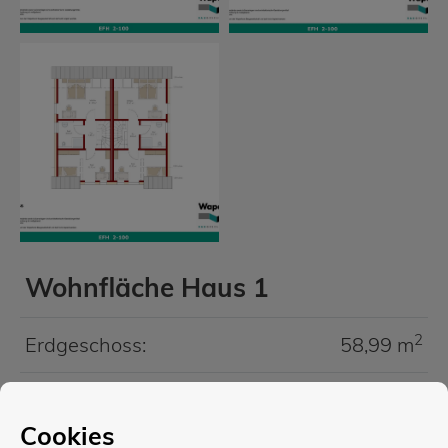
Wohnfläche Haus 1
2
Erdgeschoss:
58,99 m
2
Dachgeschoss:
49,01 m
Cookies