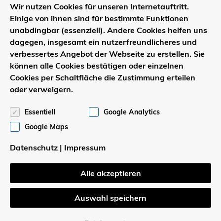
Wir nutzen Cookies für unseren Internetauftritt.
Einige von ihnen sind für bestimmte Funktionen
unabdingbar (essenziell). Andere Cookies helfen uns
dagegen, insgesamt ein nutzerfreundlicheres und
verbessertes Angebot der Webseite zu erstellen. Sie
können alle Cookies bestätigen oder einzelnen
Cookies per Schaltfläche die Zustimmung erteilen
Wapelhorst Baugesellschaft mbH
oder verweigern.
Börnigeweg 5
Essentiell
Google Analytics
59519 Möhnesee-Körbecke
Tel. 02924 / 85 14 50
Google Maps
Fax 02924 / 85 14 52
Datenschutz
|
Impressum
Wapelhorst GmbH
Alle akzeptieren
Börnigeweg 5
Auswahl speichern
59519 Möhnesee-Körbecke
Tel. 02924 / 1519