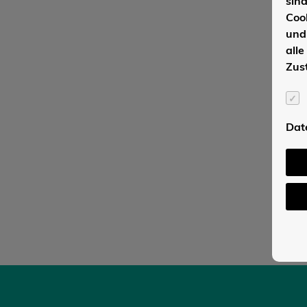
sin
Coo
und
alle
Zus
Dat