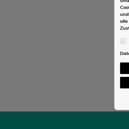
sin
Coo
und
alle
Zus
Dat