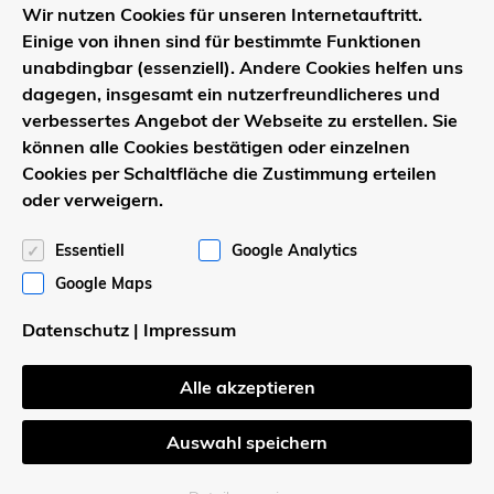
Wir nutzen Cookies für unseren Internetauftritt.
Einige von ihnen sind für bestimmte Funktionen
unabdingbar (essenziell). Andere Cookies helfen uns
dagegen, insgesamt ein nutzerfreundlicheres und
verbessertes Angebot der Webseite zu erstellen. Sie
können alle Cookies bestätigen oder einzelnen
Cookies per Schaltfläche die Zustimmung erteilen
Wapelhorst Baugesellschaft mbH
oder verweigern.
Börnigeweg 5
Essentiell
Google Analytics
59519 Möhnesee-Körbecke
Tel. 02924 / 85 14 50
Google Maps
Fax 02924 / 85 14 52
Datenschutz
|
Impressum
Wapelhorst GmbH
Alle akzeptieren
Börnigeweg 5
Auswahl speichern
59519 Möhnesee-Körbecke
Tel. 02924 / 1519