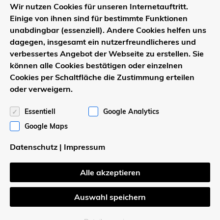
Wir nutzen Cookies für unseren Internetauftritt.
Einige von ihnen sind für bestimmte Funktionen
unabdingbar (essenziell). Andere Cookies helfen uns
dagegen, insgesamt ein nutzerfreundlicheres und
verbessertes Angebot der Webseite zu erstellen. Sie
können alle Cookies bestätigen oder einzelnen
Cookies per Schaltfläche die Zustimmung erteilen
Wapelhorst Baugesellschaft mbH
oder verweigern.
Börnigeweg 5
Essentiell
Google Analytics
59519 Möhnesee-Körbecke
Tel. 02924 / 85 14 50
Google Maps
Fax 02924 / 85 14 52
Datenschutz
|
Impressum
Wapelhorst GmbH
Alle akzeptieren
Börnigeweg 5
Auswahl speichern
59519 Möhnesee-Körbecke
Tel. 02924 / 1519